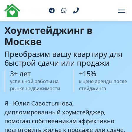
Главная
Услуги хоумстейджинга
Хоумстейджинг в
Москве
Преобразим вашу квартиру для
быстрой сдачи или продажи
3+ лет
+15%
успешной работы на
к цене аренды после
рынке недвижимости
стейджинга
Я - Юлия Савостьянова,
дипломированный хоумстейджер,
помогаю собственникам эффективно
подготовить жилье к продаже или сдаче.