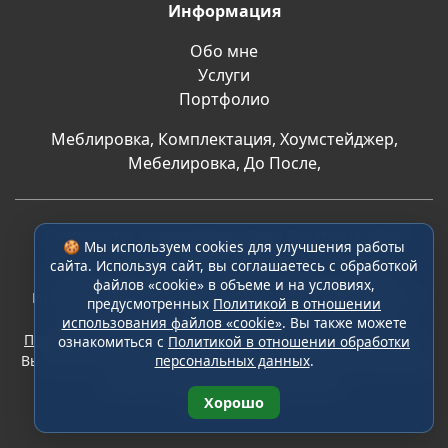
Информация
Обо мне
Услуги
Портфолио
Меблировка
,
Комплектация
,
Хоумстейджер
,
Мебелировка
,
До После
,
Самозанятая Асфандьярова Юлия Ринатовна. ИНН:
🍪 Мы используем cookies для улучшения работы
667479877401
сайта. Используя сайт, вы соглашаетесь с обработкой
© 2026 Юлия Асфандьярова. Все права защищены
файлов «cookie» в объеме и на условиях,
Используя сайт, вы соглашаетесь с обработкой файлов
предусмотренных
Политикой в отношении
«cookie» в объеме и на условиях, предусмотренных
использования файлов «cookie»
. Вы также можете
Политикой в отношении использования файлов «cookie»
.
ознакомиться с
Политикой в отношении обработки
Вы также можете ознакомиться с
Политикой в отношении
персональных данных
.
обработки персональных данных
.
Карта сайта
Хорошо